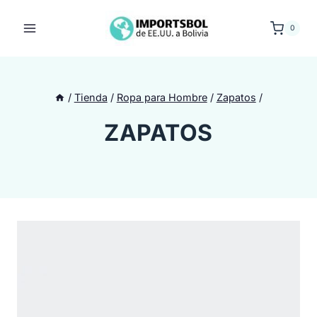
Saltar
al
0
contenido
/
Tienda
/
Ropa para Hombre
/
Zapatos
/
ZAPATOS