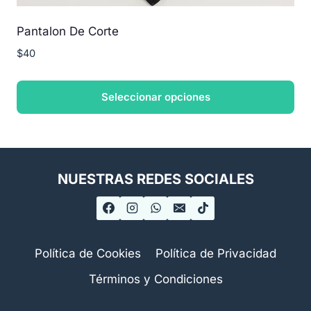
Pantalon De Corte
$
40
Seleccionar opciones
Este
producto
tiene
NUESTRAS REDES SOCIALES
múltiples
variantes.
Las
opciones
se
Política de Cookies
Política de Privacidad
pueden
Términos y Condiciones
elegir
en