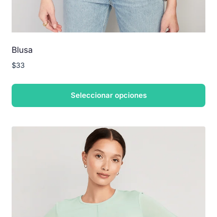
Blusa
$
33
Seleccionar opciones
Este
producto
tiene
múltiples
variantes.
Las
opciones
se