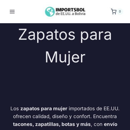
Saltar
al
0
contenido
Zapatos para
Mujer
Encuentra el Par Ideal
para Cada Look
Los
zapatos para mujer
importados de EE.UU.
ofrecen calidad, diseño y confort. Encuentra
tacones, zapatillas, botas y más
, con
envío