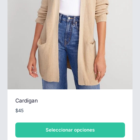
página
de
producto
Cardigan
$
45
Seleccionar opciones