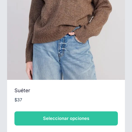
Suéter
$
37
Seleccionar opciones
Este