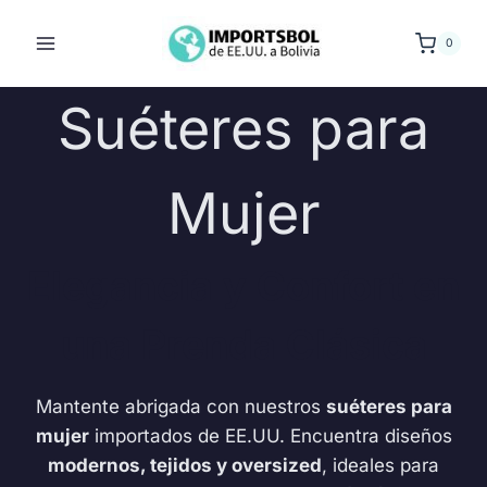
Saltar
al
0
contenido
Suéteres para
Mujer
Elegancia y Confort en
una Prenda Clásica
Mantente abrigada con nuestros
suéteres para
mujer
importados de EE.UU. Encuentra diseños
modernos, tejidos y oversized
, ideales para